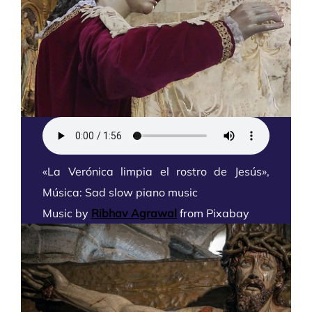
«La Verónica limpia el rostro de Jesús»,
Música: Sad slow piano music
Mus
ic by
Ribhav Agrawal
from
Pixabay