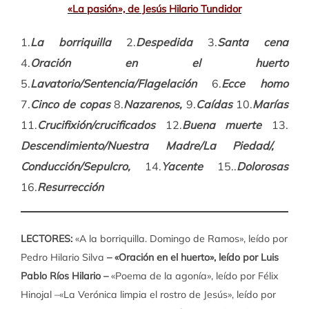
«La pasión», de Jesús Hilario Tundidor
1.
La borriquilla
2.
Despedida
3.
Santa cena
4.
Oración en el huerto
5.
Lavatorio/Sentencia/Flagelación
6.
Ecce homo
7.
Cinco de copas
8.
Nazarenos,
9.
Caídas
10.
Marías
11.
Crucifixión/crucificados
12.
Buena muerte
13.
Descendimiento/Nuestra Madre/La Piedad/,
Conducción/Sepulcro,
14.
Yacente
15..
Dolorosas
16.
Resurrección
LECTORES:
«A la borriquilla. Domingo de Ramos», leído por
Pedro Hilario Silva
– «Oración en el huerto», leído por Luis
Pablo Ríos Hilario –
«Poema de la agonía», leído por Félix
Hinojal
–«La Verónica limpia el rostro de Jesús», leído por